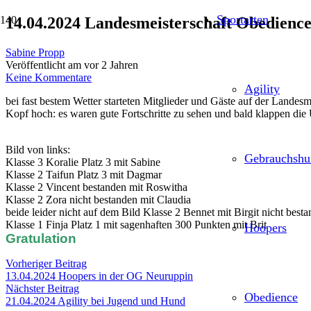
Sportarten
14.04.2024 Landesmeisterschaft Obedienc
Sabine Propp
Veröffentlicht am
vor 2 Jahren
Keine Kommentare
Agility
bei fast bestem Wetter starteten Mitglieder und Gäste auf der Lande
Kopf hoch: es waren gute Fortschritte zu sehen und bald klappen die
Bild von links:
Gebrauchshu
Klasse 3 Koralie Platz 3 mit Sabine
Klasse 2 Taifun Platz 3 mit Dagmar
Klasse 2 Vincent bestanden mit Roswitha
Klasse 2 Zora nicht bestanden mit Claudia
beide leider nicht auf dem Bild Klasse 2 Bennet mit Birgit nicht best
Klasse 1 Finja Platz 1 mit sagenhaften 300 Punkten mit Brit
Hoopers
Gratulation
Vorheriger Beitrag
13.04.2024 Hoopers in der OG Neuruppin
Nächster Beitrag
Obedience
21.04.2024 Agility bei Jugend und Hund