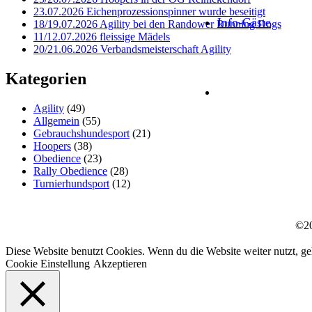
23.07.2026 Eichenprozessionspinner wurde beseitigt
Info-Gäste
18/19.07.2026 Agility bei den Randower Running Dogs
11/12.07.2026 fleissige Mädels
20/21.06.2026 Verbandsmeisterschaft Agility
Kategorien
Agility
(49)
Allgemein
(55)
Gebrauchshundesport
(21)
Hoopers
(38)
Obedience
(23)
Rally Obedience
(28)
Turnierhundsport
(12)
©20
Diese Website benutzt Cookies. Wenn du die Website weiter nutzt, g
Cookie Einstellung
Akzeptieren