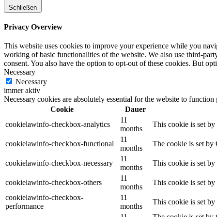
Schließen
Privacy Overview
This website uses cookies to improve your experience while you navigat
working of basic functionalities of the website. We also use third-pa
consent. You also have the option to opt-out of these cookies. But op
Necessary
Necessary
immer aktiv
Necessary cookies are absolutely essential for the website to function
Cookie
Dauer
11
cookielawinfo-checkbox-analytics
This cookie is set b
months
11
cookielawinfo-checkbox-functional
The cookie is set by
months
11
cookielawinfo-checkbox-necessary
This cookie is set b
months
11
cookielawinfo-checkbox-others
This cookie is set b
months
cookielawinfo-checkbox-
11
This cookie is set b
performance
months
11
The cookie is set by