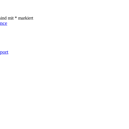
sind mit
*
markiert
ence
port