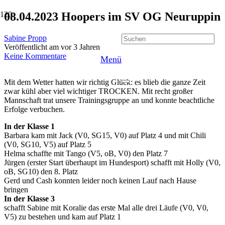
08.04.2023 Hoopers im SV OG Neuruppin
Sabine Propp
Veröffentlicht am
vor 3 Jahren
Keine Kommentare
Menü
Mit dem Wetter hatten wir richtig Glück: es blieb die ganze Zeit
zwar kühl aber viel wichtiger TROCKEN. Mit recht großer
Mannschaft trat unsere Trainingsgruppe an und konnte beachtliche
Erfolge verbuchen.
In der Klasse 1
Barbara kam mit Jack (V0, SG15, V0) auf Platz 4 und mit Chili
(V0, SG10, V5) auf Platz 5
Helma schaffte mit Tango (V5, oB, V0) den Platz 7
Jürgen (erster Start überhaupt im Hundesport) schafft mit Holly (V0,
oB, SG10) den 8. Platz
Gerd und Cash konnten leider noch keinen Lauf nach Hause
bringen
In der Klasse 3
schafft Sabine mit Koralie das erste Mal alle drei Läufe (V0, V0,
V5) zu bestehen und kam auf Platz 1