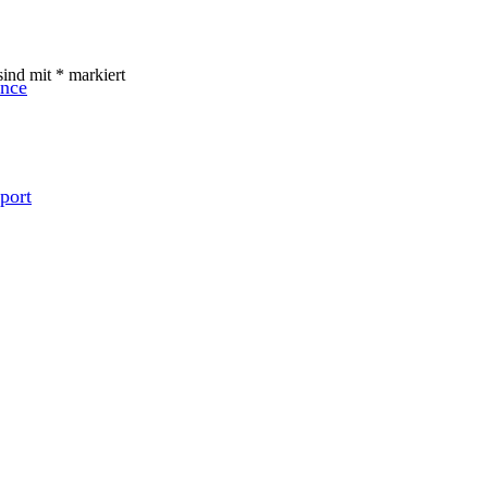
sind mit
*
markiert
ence
port