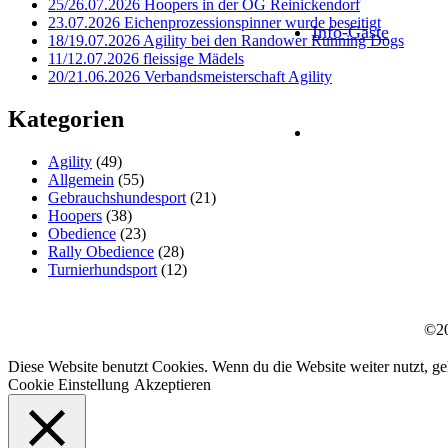
25/26.07.2026 Hoopers in der OG Reinickendorf
23.07.2026 Eichenprozessionspinner wurde beseitigt
Info-Gäste
18/19.07.2026 Agility bei den Randower Running Dogs
11/12.07.2026 fleissige Mädels
20/21.06.2026 Verbandsmeisterschaft Agility
Kategorien
Agility
(49)
Allgemein
(55)
Gebrauchshundesport
(21)
Hoopers
(38)
Obedience
(23)
Rally Obedience
(28)
Turnierhundsport
(12)
©20
Diese Website benutzt Cookies. Wenn du die Website weiter nutzt, g
Cookie Einstellung
Akzeptieren