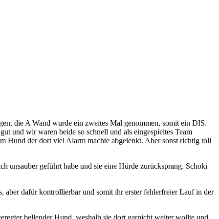
ngen, die A Wand wurde ein zweites Mal genommen, somit ein DIS.
 gut und wir waren beide so schnell und als eingespieltes Team
 Hund der dort viel Alarm machte abgelenkt. Aber sonst richtig toll
s ich unsauber geführt habe und sie eine Hürde zurücksprang.
Schoki
er dafür kontrollierbar und somit ihr erster fehlerfreier Lauf in der
eregter bellender Hund, weshalb sie dort garnicht weiter wollte und