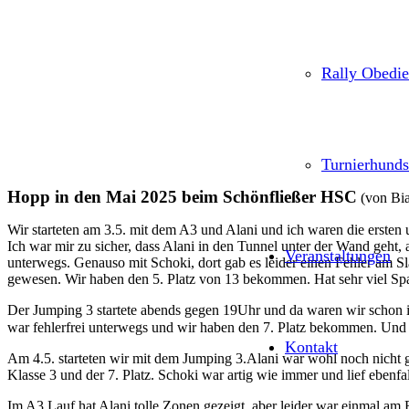
Rally Obedi
Turnierhunds
Hopp in den Mai 2025 beim Schönfließer HSC
(von Bia
Wir starteten am 3.5. mit dem A3 und Alani und ich waren die ersten u
Ich war mir zu sicher, dass Alani in den Tunnel unter der Wand geht, 
Veranstaltungen
unterwegs.
Genauso mit Schoki, dort gab es leider einen Fehler am S
gewesen. Wir haben den 5. Platz von 13 bekommen.
Hat sehr viel S
Der Jumping 3 startete abends gegen 19Uhr und da waren wir schon
war fehlerfrei unterwegs und wir haben den 7. Platz bekommen. Und
Kontakt
Am 4.5. starteten wir mit dem Jumping 3.
Alani war wohl noch nicht g
Klasse 3 und der 7. Platz.
Schoki war artig wie immer und lief ebenfall
Im A3 Lauf hat Alani tolle Zonen gezeigt, aber leider war einmal am 