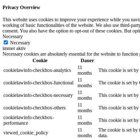
Privacy Overview
This website uses cookies to improve your experience while you navigat
working of basic functionalities of the website. We also use third-pa
consent. You also have the option to opt-out of these cookies. But op
Necessary
Necessary
immer aktiv
Necessary cookies are absolutely essential for the website to function
Cookie
Dauer
11
cookielawinfo-checkbox-analytics
This cookie is set b
months
11
cookielawinfo-checkbox-functional
The cookie is set by
months
11
cookielawinfo-checkbox-necessary
This cookie is set b
months
11
cookielawinfo-checkbox-others
This cookie is set b
months
cookielawinfo-checkbox-
11
This cookie is set b
performance
months
11
The cookie is set by
viewed_cookie_policy
months
data.