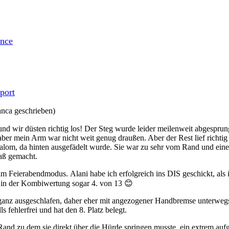
ence
port
nca geschrieben)
nd wir düsten richtig los!
Der Steg wurde leider meilenweit abgespru
aber mein Arm war nicht weit genug draußen. Aber der Rest lief richtig
lalom, da hinten ausgefädelt wurde. Sie war zu sehr vom Rand und einem
paß gemacht.
 im Feierabendmodus.
Alani habe ich erfolgreich ins DIS geschickt, al
 in der Kombiwertung sogar 4. von 13
😊
anz ausgeschlafen, daher eher mit angezogener Handbremse unterwegs, ab
s fehlerfrei und hat den 8. Platz belegt.
Rand zu dem sie direkt über die Hürde springen musste, ein extrem aufg