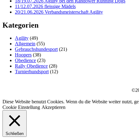
18/19.07.2026 Agility bei den Randower Running Dogs
11/12.07.2026 fleissige Mädels
20/21.06.2026 Verbandsmeisterschaft Agility
Kategorien
Agility
(49)
Allgemein
(55)
Gebrauchshundesport
(21)
Hoopers
(38)
Obedience
(23)
Rally Obedience
(28)
Turnierhundsport
(12)
©20
Diese Website benutzt Cookies. Wenn du die Website weiter nutzt, g
Cookie Einstellung
Akzeptieren
Schließen