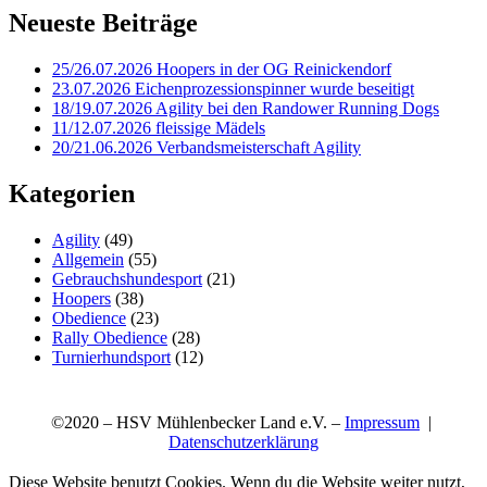
Neueste Beiträge
25/26.07.2026 Hoopers in der OG Reinickendorf
23.07.2026 Eichenprozessionspinner wurde beseitigt
18/19.07.2026 Agility bei den Randower Running Dogs
11/12.07.2026 fleissige Mädels
20/21.06.2026 Verbandsmeisterschaft Agility
Kategorien
Agility
(49)
Allgemein
(55)
Gebrauchshundesport
(21)
Hoopers
(38)
Obedience
(23)
Rally Obedience
(28)
Turnierhundsport
(12)
©2020 – HSV Mühlenbecker Land e.V. –
Impressum
|
Datenschutzerklärung
Diese Website benutzt Cookies. Wenn du die Website weiter nutzt,